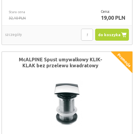
Cena:
Stara cena
19,00 PLN
32,10 PLN
szczegóły
do koszyka
McALPINE Spust umywalkowy KLIK-
KLAK bez przelewu kwadratowy