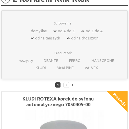
Sortowanie:
domyślne
od A do Z
od Z do A
od najtańszych
od najdroższych
Producenci:
wszyscy
DEANTE
FERRO
HANSGROHE
KLUDI
McALPINE
VALVEX
1
2
KLUDI ROTEXA korek do syfonu
automatycznego 7050405-00