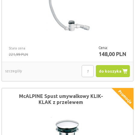
Cena:
Stara cena
148,00 PLN
221,99 PLN
szczegóły
do koszyka
McALPINE Spust umywalkowy KLIK-
KLAK z przelewem