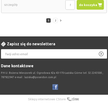
szczegóły
do koszyka
1
2
Zapisz się do newslettera
Dane kontaktowe
P.H.U. Bożena Wieczorek ul. Ogrodowa 42a 43-170 Łaziska Górne tel: 32 2243500 ,
787922947 e-mail : laziska@poseidon.com.pl
Sklepy internetowe CStore