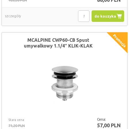
103,20 PLN
szczegóły
do koszyka
MCALPINE CWP60-CB Spust
umywalkowy 1.1/4″ KLIK-KLAK
Cena:
Stara cena
57,00 PLN
71,20 PLN