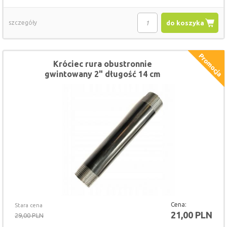
szczegóły
do koszyka
Króciec rura obustronnie
gwintowany 2" długość 14 cm
Cena:
Stara cena
21,00 PLN
29,00 PLN