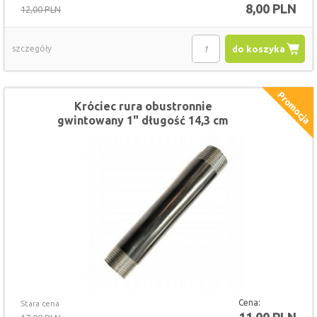
8,00 PLN
12,00 PLN
szczegóły
do koszyka
Króciec rura obustronnie
gwintowany 1" długość 14,3 cm
Cena:
Stara cena