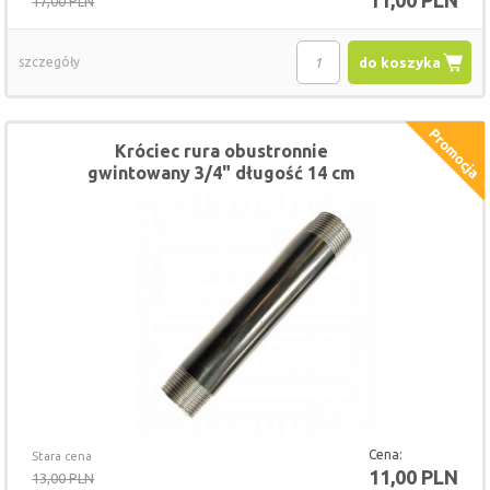
11,00 PLN
17,00 PLN
szczegóły
do koszyka
Króciec rura obustronnie
gwintowany 3/4" długość 14 cm
Cena:
Stara cena
11,00 PLN
13,00 PLN