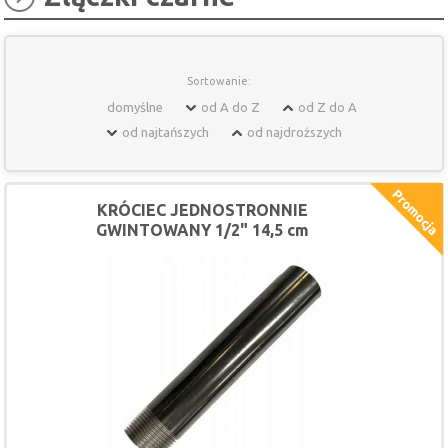
Sortowanie:
domyślne
od A do Z
od Z do A
od najtańszych
od najdroższych
KRÓCIEC JEDNOSTRONNIE
GWINTOWANY 1/2" 14,5 cm