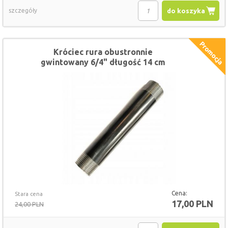
szczegóły
do koszyka
Króciec rura obustronnie
gwintowany 6/4" długość 14 cm
Cena:
Stara cena
17,00 PLN
24,00 PLN