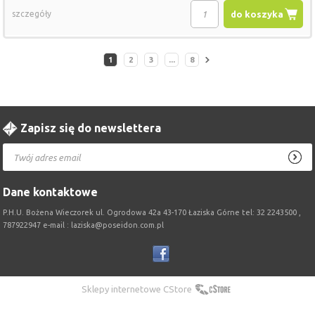
szczegóły
do koszyka
1
2
3
...
8
Zapisz się do newslettera
Dane kontaktowe
P.H.U. Bożena Wieczorek ul. Ogrodowa 42a 43-170 Łaziska Górne tel: 32 2243500 ,
787922947 e-mail : laziska@poseidon.com.pl
Sklepy internetowe CStore