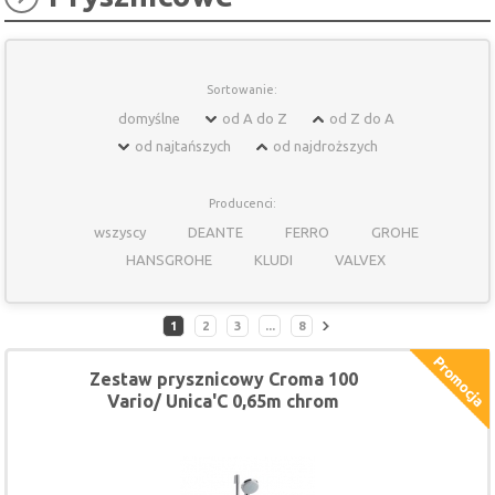
Sortowanie:
domyślne
od A do Z
od Z do A
od najtańszych
od najdroższych
Producenci:
wszyscy
DEANTE
FERRO
GROHE
HANSGROHE
KLUDI
VALVEX
1
2
3
...
8
Zestaw prysznicowy Croma 100
Vario/ Unica'C 0,65m chrom