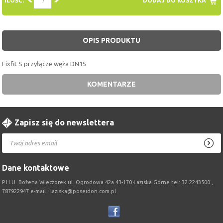
ILOŚĆ:
DODAJ DO KOSZYKA
OPIS PRODUKTU
Fixfit S przyłącze węża DN15
KOMENTARZE
Zapisz się do newslettera
Dane kontaktowe
P.H.U. Bożena Wieczorek ul. Ogrodowa 42a 43-170 Łaziska Górne tel: 32 2243500 ,
787922947 e-mail : laziska@poseidon.com.pl