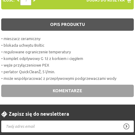
ILOŚĆ:
DODAJ DO KOSZYKA
OPIS PRODUKTU
• mieszacz ceramiczny
• blokada uchwytu Boltic
• regulowane ograniczenie temperatury
• komplet odpływowy G 1ź z korkiem i cięgłem
• węże przyłączeniowe PEX
• perlator QuickCleanŽ, 5 l/min.
• może współpracować z przepływowymi podgrzewaczami wody
KOMENTARZE
Zapisz się do newslettera