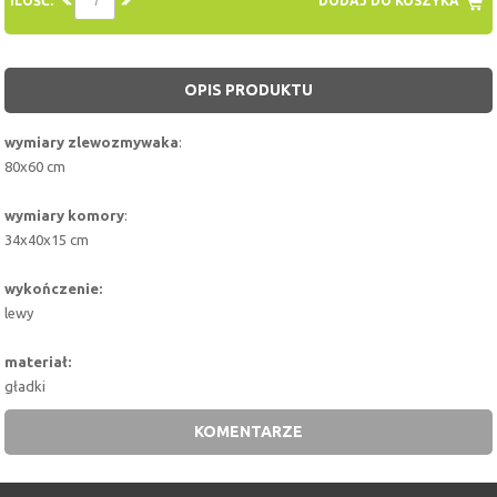
ILOŚĆ:
DODAJ DO KOSZYKA
OPIS PRODUKTU
wymiary zlewozmywaka
:
80x60 cm
wymiary komory
:
34x40x15 cm
wykończenie:
lewy
materiał:
gładki
KOMENTARZE