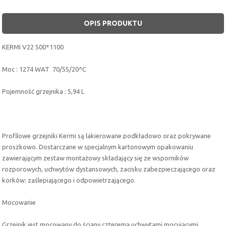
OPIS PRODUKTU
KERMI V22 500*1100
Moc : 1274 WAT 70/55/20^C
Pojemność grzejnika : 5,94 L
Profilowe grzejniki Kermi są lakierowane podkładowo oraz pokrywane
proszkowo. Dostarczane w specjalnym kartonowym opakowaniu
zawierającym zestaw montażowy składający się ze wsporników
rozporowych, uchwytów dystansowych, zacisku zabezpieczającego oraz
korków: zaślepiającego i odpowietrzającego.
Mocowanie
Grzejnik jest mocowany do ściany czterema uchwytami mocujacymi,