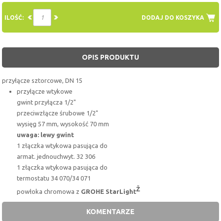
ILOŚĆ:
DODAJ DO KOSZYKA
OPIS PRODUKTU
przyłącze sztorcowe, DN 15
przyłącze wtykowe
gwint przyłącza 1/2"
przeciwzłącze śrubowe 1/2"
wysięg 57 mm, wysokość 70 mm
uwaga: lewy gwint
1 złączka wtykowa pasująca do
armat. jednouchwyt. 32 306
1 złączka wtykowa pasująca do
termostatu 34 070/34 071
Ž
powłoka chromowa z
GROHE StarLight
KOMENTARZE