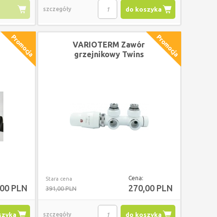
szczegóły
do koszyka
VARIOTERM Zawór
grzejnikowy Twins
ki
PRAWY BIAŁY MAT +
złączki na PEX
Cena:
Stara cena
,00 PLN
270,00 PLN
391,00 PLN
szyka
szczegóły
do koszyka