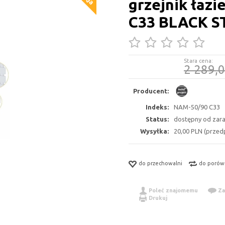
grzejnik łaz
C33 BLACK 
Stara cena:
2 289,
Producent:
Indeks:
NAM-50/90 C33
Status:
dostępny od zar
Wysyłka:
20,00 PLN (przedp
do przechowalni
do porów
Poleć znajomemu
Za
Drukuj