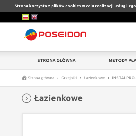
Strona korzysta z plików cookies w celu realizacji usług i z
STRONA GŁÓWNA
METODY PŁA
Strona główna
›
Grzejniki
›
Łazienkowe
›
INSTALPROJ
Łazienkowe