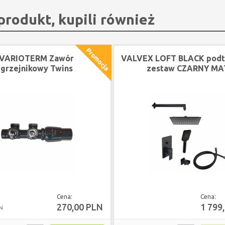
 produkt, kupili również
VARIOTERM Zawór
VALVEX LOFT BLACK pod
grzejnikowy Twins
zestaw CZARNY MA
EWY CZARNY MAT +
złączki na PEX
Cena:
Cena:
270,00 PLN
1 799
N