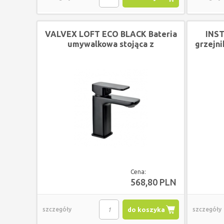
VALVEX LOFT ECO BLACK Bateria
INS
umywalkowa stojąca z
grzejn
automatycznym korkiem
spustowym
Cena:
568,80 PLN
szczegóły
do koszyka
szczegóły