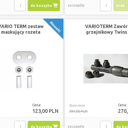
do koszyka
szczegóły
brak
VARIO TERM zestaw
VARIOTERM Zawór
maskujący rozeta
grzejnikowy Twins
podwójna BIAŁY
LEWY GRAFIT + złącz
na PEX
Cena:
Cena:
Stara cena
123,00 PLN
270
391,00 PLN
do koszyka
szczegóły
do ko