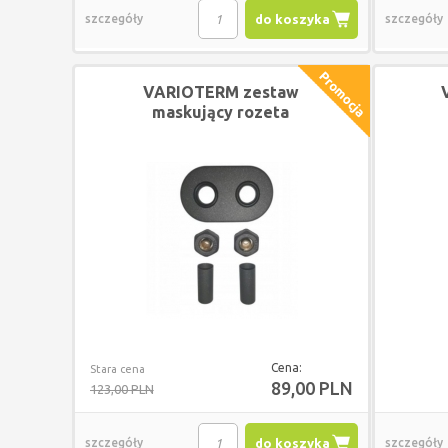
szczegóły
do koszyka
szczegóły
VARIOTERM zestaw
maskujący rozeta
podwójna GRAFIT
Cena:
Stara cena
89,00 PLN
123,00 PLN
szczegóły
do koszyka
szczegóły