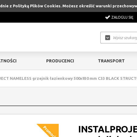
godnie z Polityką Plików Cookies. Możesz określić warunki przechowy
ZALOGUJ SIĘ
TNOŚCI
PRODUCENCI
TRANSPORT
ECT NAMELESS grzejnik łazienkowy 500x930 mm C33 BLACK STRUC
INSTALPROJ