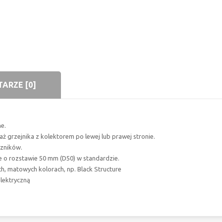
ARZE [0]
e.
aż grzejnika z kolektorem po lewej lub prawej stronie.
czników.
e o rozstawie 50 mm (D50) w standardzie.
h, matowych kolorach, np. Black Structure
lektryczną