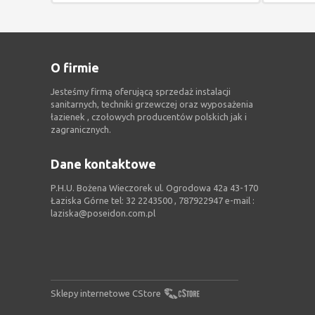
O firmie
Jesteśmy firmą oferującą sprzedaż instalacji
sanitarnych, techniki grzewczej oraz wyposażenia
łazienek , czołowych producentów polskich jak i
zagranicznych.
Dane kontaktowe
P.H.U. Bożena Wieczorek ul. Ogrodowa 42a 43-170
Łaziska Górne tel: 32 2243500 , 787922947 e-mail :
laziska@poseidon.com.pl
Sklepy internetowe CStore