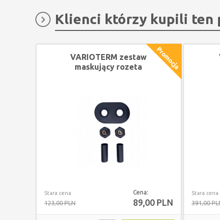
Klienci którzy kupili ten
VARIOTERM zestaw
maskujący rozeta
podwójna CZARNY MAT
L
Cena:
Stara cena
Stara cena
89,00 PLN
123,00 PLN
391,00 PL