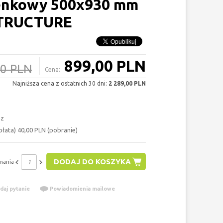
ienkowy 500x930 mm
STRUCTURE
899,00 PLN
00 PLN
Cena:
Najniższa cena z ostatnich 30 dni:
2 289,00 PLN
az
łata) 40,00 PLN (pobranie)
DODAJ DO KOSZYKA
nania
daj pytanie
Powiadomienia mailowe