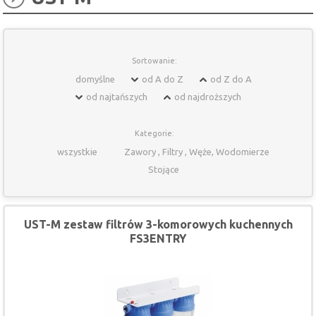
Sortowanie:
domyślne
od A do Z
od Z do A
od najtańszych
od najdroższych
Kategorie:
wszystkie
Zawory , Filtry , Węże, Wodomierze
Stojące
UST-M zestaw filtrów 3-komorowych kuchennych
FS3ENTRY