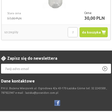
Cena:
Stara cena
30,00 PLN
57,00 PLN
szczegóły
do koszyka
Zapisz się do newslettera
Dane kontaktowe
P.H.U. Bożena Wieczorek ul. Ogrodowa 42a 43-170 Łaziska Górne tel: 32 2243500 ,
787922947 e-mail : laziska@poseidon.com.pl