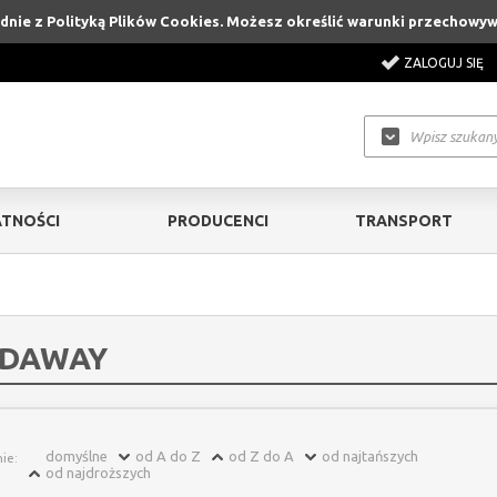
godnie z Polityką Plików Cookies. Możesz określić warunki przechowy
ZALOGUJ SIĘ
TNOŚCI
PRODUCENCI
TRANSPORT
DAWAY
domyślne
od A do Z
od Z do A
od najtańszych
ie:
od najdroższych