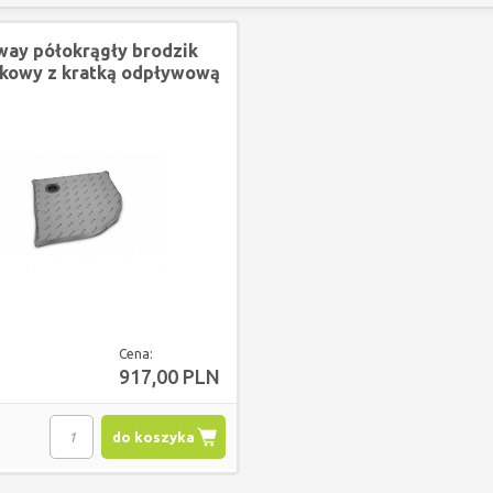
ay półokrągły brodzik
kowy z kratką odpływową
Cena:
917,00 PLN
do koszyka