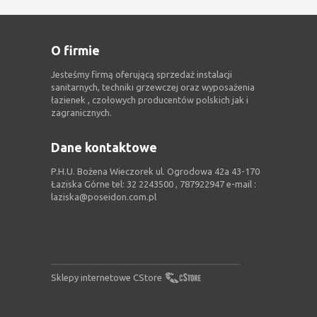
O firmie
Jesteśmy firmą oferującą sprzedaż instalacji
sanitarnych, techniki grzewczej oraz wyposażenia
łazienek , czołowych producentów polskich jak i
zagranicznych.
Dane kontaktowe
P.H.U. Bożena Wieczorek ul. Ogrodowa 42a 43-170
Łaziska Górne tel: 32 2243500 , 787922947 e-mail :
laziska@poseidon.com.pl
Sklepy internetowe CStore