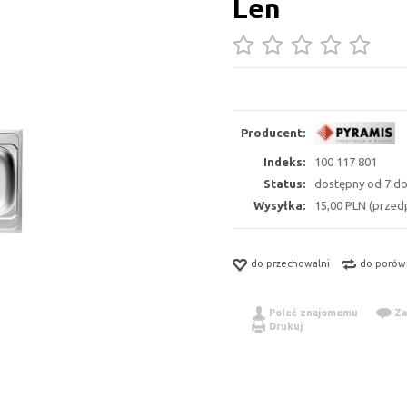
Len
Producent:
Indeks:
100 117 801
Status:
dostępny od 7 do
Wysyłka:
15,00 PLN (przedp
do przechowalni
do porów
Poleć znajomemu
Za
Drukuj