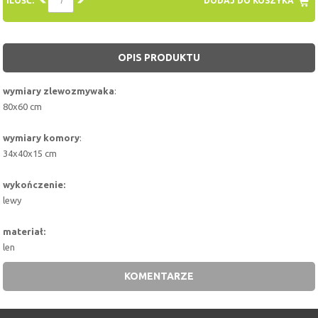
ILOŚĆ:
DODAJ DO KOSZYKA
OPIS PRODUKTU
wymiary zlewozmywaka
:
80x60 cm
wymiary komory
:
34x40x15 cm
wykończenie:
lewy
materiał:
len
KOMENTARZE