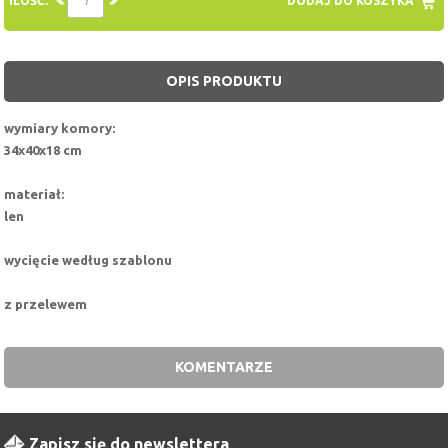
ILOŚĆ:
DODAJ DO KOSZYKA
OPIS PRODUKTU
wymiary komory
:
34x40x18 cm
materiał:
len
wycięcie według szablonu
z przelewem
KOMENTARZE
Zapisz się do newslettera