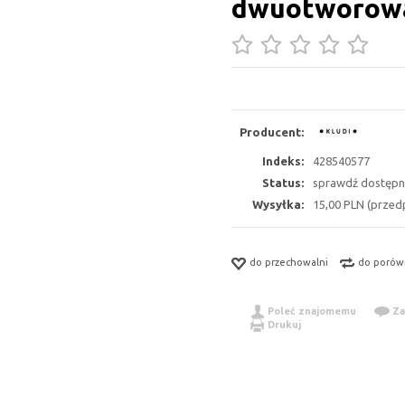
dwuotworow
Producent:
Indeks:
428540577
Status:
sprawdź dostępn
Wysyłka:
15,00 PLN (przedp
do przechowalni
do porów
Poleć znajomemu
Za
Drukuj