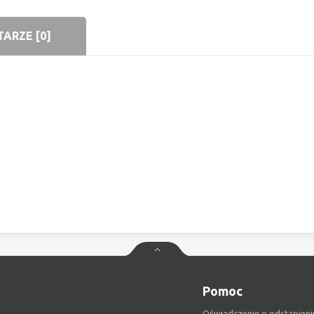
ARZE [0]
Pomoc
Oświadczenie o odstąpieni