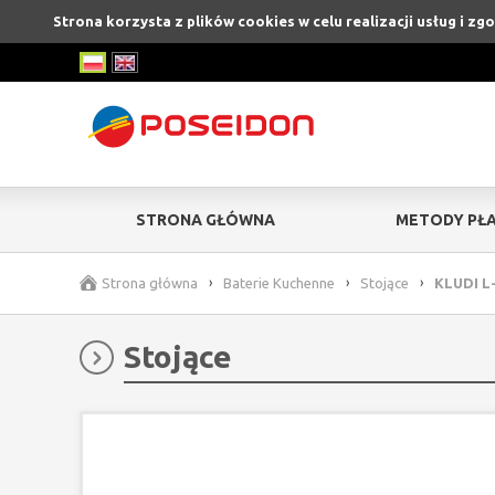
Strona korzysta z plików cookies w celu realizacji usług i z
STRONA GŁÓWNA
METODY PŁA
Strona główna
›
Baterie Kuchenne
›
Stojące
›
KLUDI L
Stojące