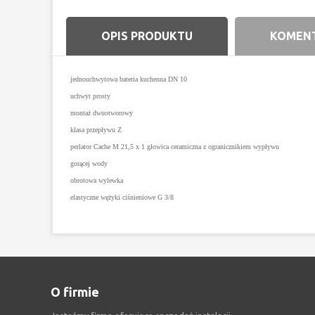
OPIS PRODUKTU
KOMENT
jednouchwytowa bateria kuchenna DN 10
uchwyt prosty
montaż dwuotworowy
klasa przepływu Z
perlator Cache M 21,5 x 1 głowica ceramiczna z ogranicznikiem wypływu
gorącej wody
obrotowa wylewka
elastyczne wężyki ciśnieniowe G 3/8
O firmie