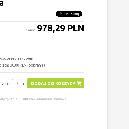
a
978,29 PLN
Cena:
ość przed zakupem
łata) 30,00 PLN (pobranie)
DODAJ DO KOSZYKA
nania
daj pytanie
Powiadomienia mailowe