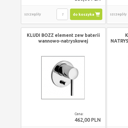
szczegóły
do koszyka
szczegóły
KLUDI BOZZ element zew baterii
K
wannowo-natryskowej
NATRY
podtynkowej CHROM
Cena:
462,00 PLN