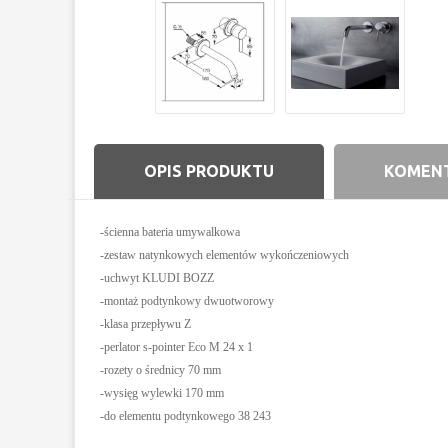
OPIS PRODUKTU
KOMENT
-ścienna bateria umywalkowa
-zestaw natynkowych elementów
wykończeniowych
-uchwyt KLUDI BOZZ
-montaż podtynkowy dwuotworowy
-klasa przepływu Z
-perlator s-pointer Eco M 24 x 1
-rozety o średnicy 70 mm
-wysięg wylewki 170 mm
-do elementu podtynkowego 38 243