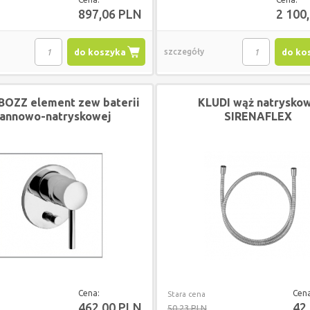
897,06 PLN
2 100
do koszyka
szczegóły
do ko
BOZZ element zew baterii
KLUDI wąż natrysko
annowo-natryskowej
SIRENAFLEX
podtynkowej CHROM
Cena:
Cen
Stara cena
462,00 PLN
42
50,23 PLN