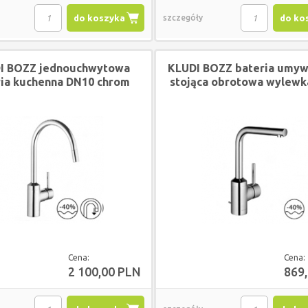
do koszyka
szczegóły
do ko
I BOZZ jednouchwytowa
KLUDI BOZZ bateria umy
ria kuchenna DN10 chrom
stojąca obrotowa wylewk
wyciągana wylewka
chrom
Cena:
Cena:
2 100,00 PLN
869