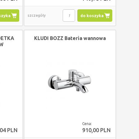
szyka
szczegóły
do koszyka
DETKA
KLUDI BOZZ Bateria wannowa
AW
OM
Cena:
,04 PLN
910,00 PLN