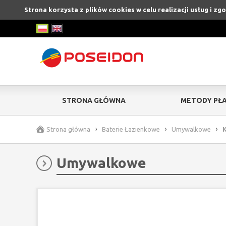
Strona korzysta z plików cookies w celu realizacji usług i z
STRONA GŁÓWNA
METODY PŁA
Strona główna
›
Baterie Łazienkowe
›
Umywalkowe
›
Umywalkowe