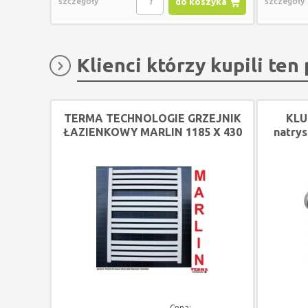
szczegóły
do koszyka
szczegóły
Klienci którzy kupili ten
TERMA TECHNOLOGIE GRZEJNIK
KLU
ŁAZIENKOWY MARLIN 1185 X 430
natry
KOLOR RAL9005
Cena: