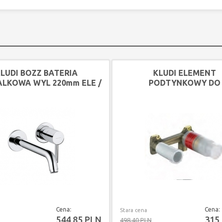
LUDI BOZZ BATERIA
KLUDI ELEMENT
LKOWA WYL 220mm ELE /
PODTYNKOWY DO
ZEW
BATERII ZENTA BOZ
BALANCE
Cena:
Cena:
Stara cena
544,85 PLN
315
498,40 PLN