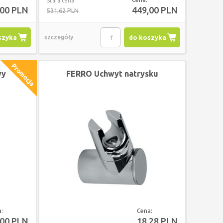
Stara cena
,00 PLN
449,00 PLN
531,62 PLN
szyka
szczegóły
do koszyka
wy
FERRO Uchwyt natrysku
a:
Cena:
,00 PLN
18,28 PLN