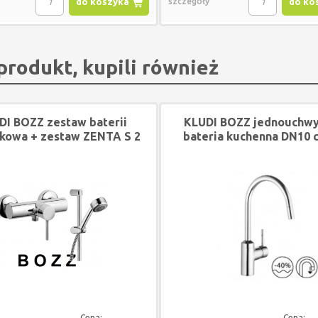
do koszyka
szczegóły
do ko
 produkt, kupili również
DI BOZZ zestaw baterii
KLUDI BOZZ jednouchw
skowa + zestaw ZENTA S 2
bateria kuchenna DN10 
wyciągana wylewk
Cena:
Cena: