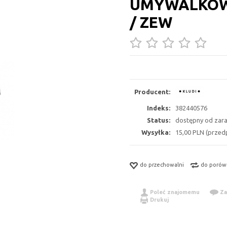
UMYWALKOW
/ ZEW
Producent:
Indeks:
382440576
Status:
dostępny od zar
Wysyłka:
15,00 PLN (przedp
do przechowalni
do porów
Poleć znajomemu
Za
Drukuj