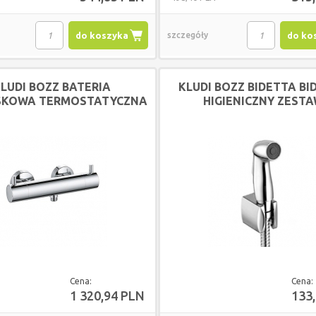
do koszyka
szczegóły
do ko
LUDI BOZZ BATERIA
KLUDI BOZZ BIDETTA BI
SKOWA TERMOSTATYCZNA
HIGIENICZNY ZEST
DN15 CHROM
NATRYSKOWY CHR
Cena:
Cena:
1 320,94 PLN
133