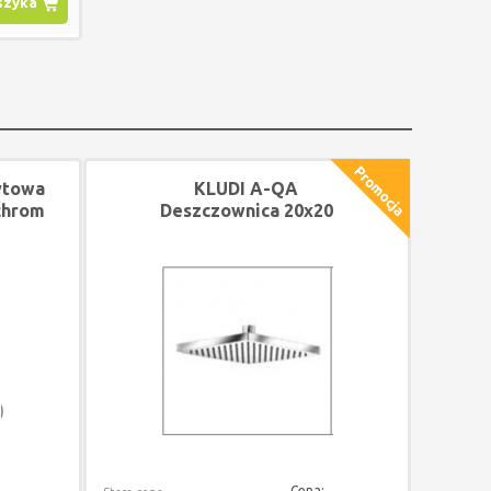
szyka
ytowa
KLUDI A-QA
chrom
Deszczownica 20x20
a
kwadratowa
Cena: