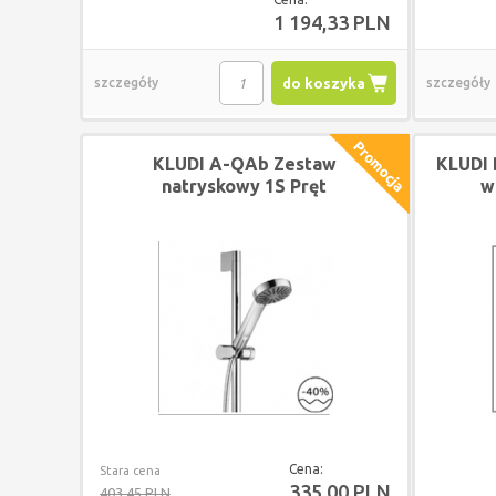
1 194,33 PLN
szczegóły
do koszyka
szczegóły
KLUDI A-QAb Zestaw
KLUDI 
natryskowy 1S Pręt
w
ścienny L = 600 mm:
CHROM
Cena:
Stara cena
335,00 PLN
403,45 PLN