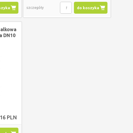
szyka
szczegóły
do koszyka
walkowa
a DN10
,16 PLN