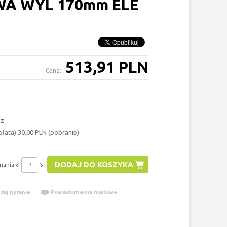
A WYL 170mm ELE
513,91 PLN
Cena:
az
łata) 30,00 PLN (pobranie)
DODAJ DO KOSZYKA
nania
daj pytanie
Powiadomienia mailowe