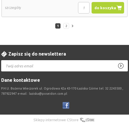
szczegóły
do koszyka
1
2
Zapisz się do newslettera
Dane kontaktowe
P.H.U. Bożena Wieczorek ul. Ogrodowa 42a 43-170 Łaziska Górne tel: 32 2243500 ,
787922947 e-mail : laziska@poseidon.com.pl
Sklepy internetowe CStore