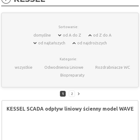
Sortowanie:
domyślne
od A do Z
od Z do A
od najtańszych
od najdroższych
Kategorie:
wszystkie
Odwodnienia Liniowe
Rozdrabniacze WC
Biopreparaty
1
2
KESSEL SCADA odpływ liniowy ścienny model WAVE