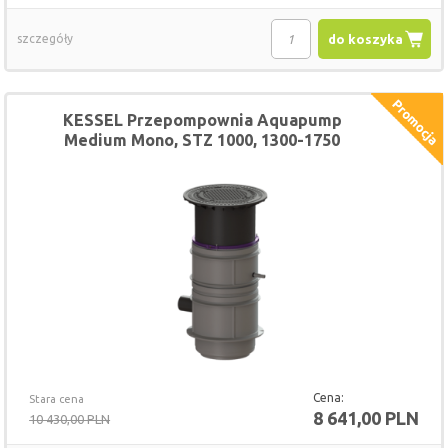
szczegóły
do koszyka
KESSEL Przepompownia Aquapump
Medium Mono, STZ 1000, 1300-1750
mm, B
Cena:
Stara cena
8 641,00 PLN
10 430,00 PLN