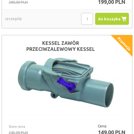
199,00 PLN
280,00 PLN
szczegóły
do koszyka
KESSEL ZAWÓR
PRZECIWZALEWOWY KESSEL
STAUFIX 73.050
Cena:
Stara cena
149,00 PLN
245,00 PLN