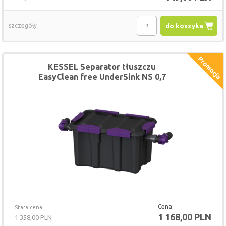
szczegóły
do koszyka
KESSEL Separator tłuszczu
EasyClean free UnderSink NS 0,7
Cena:
Stara cena
1 168,00 PLN
1 358,00 PLN