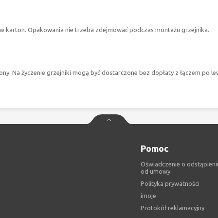
 w karton. Opakowania nie trzeba zdejmować podczas montażu grzejnika.
rony. Na życzenie grzejniki mogą być dostarczone bez dopłaty z łączem po lew
Pomoc
Oświadczenie o odstąpieni
od umowy
Polityka prywatności
imoje
Protokół reklamacyjny