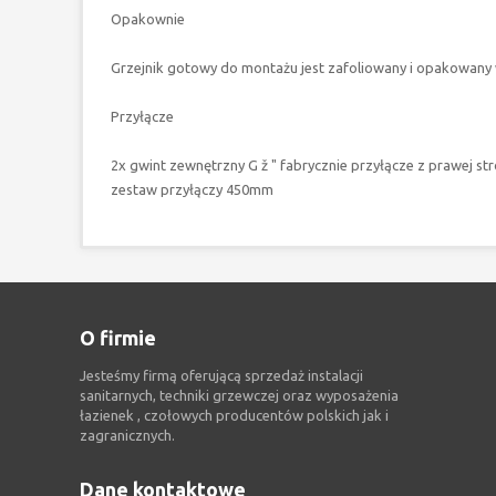
Opakownie
Grzejnik gotowy do montażu jest zafoliowany i opakowany
Przyłącze
2x gwint zewnętrzny G ž " fabrycznie przyłącze z prawej st
zestaw przyłączy 450mm
O firmie
Jesteśmy firmą oferującą sprzedaż instalacji
sanitarnych, techniki grzewczej oraz wyposażenia
łazienek , czołowych producentów polskich jak i
zagranicznych.
Dane kontaktowe