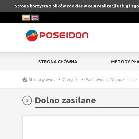
Strona korzysta z plików cookies w celu realizacji usług i z
STRONA GŁÓWNA
METODY PŁA
Strona główna
›
Grzejniki
›
Panelowe
›
Dolno zasilane
Dolno zasilane