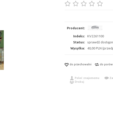
Producent:
Indeks:
KV2261100
Status:
sprawdź dostępn
Wysyłka:
40,00 PLN (przedp
do przechowalni
do porów
Poleć znajomemu
Za
Drukuj