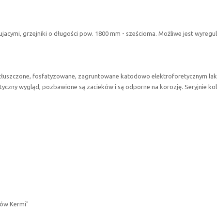
acymi, grzejniki o długości pow. 1800 mm - sześcioma. Możliwe jest wyregul
odtłuszczone, fosfatyzowane, zagruntowane katodowo elektroforetycznym la
tyczny wygląd, pozbawione są zacieków i są odporne na korozję. Seryjnie ko
ków Kermi"