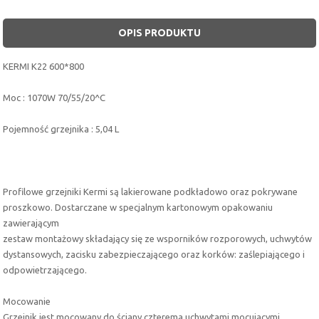
OPIS PRODUKTU
KERMI K22 600*800
Moc : 1070W 70/55/20^C
Pojemność grzejnika : 5,04 L
Profilowe grzejniki Kermi są lakierowane podkładowo oraz pokrywane
proszkowo. Dostarczane w specjalnym kartonowym opakowaniu
zawierającym
zestaw montażowy składający się ze wsporników rozporowych, uchwytów
dystansowych, zacisku zabezpieczającego oraz korków: zaślepiającego i
odpowietrzającego.
Mocowanie
Grzejnik jest mocowany do ściany czterema uchwytami mocujacymi,