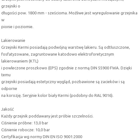
grzejniki o
długości pow. 1800 mm - sześcioma. Możliwe jest wyregulowanie grzejnika
w
pionie i poziomie.
Lakierowanie
Grzejniki Kermi posiadają podwójną warstwę lakieru. Są odtłuszczone,
fosfatyzowane, zagruntowane katodowo elektroforetycznym
lakierowaniem (KTL)
i powleczone proszkowo (EPS) zgodnie z normą DIN 55900 FWA. Dzięki
temu
grzejniki posiadają estetyczny wygląd, pozbawione są zacieków i są
odporne
na korozję. Seryjnie kolor biały Kermi (podobny do RAL 9016).
Jakość
Każdy grzejnik poddawany jest próbie szczelności.
Ciśnienie próbne: 13,0 bar
Ciśnienie robocze: 10,0 bar
Certyfikacja wg normy DIN EN ISO 9001:2000