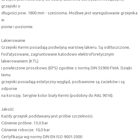
grzejniki o
długości pow. 1800 mm - sześcioma. Możliwe jest wyregulowanie grzejnika
w
pionie i poziomie.
Lakierowanie
Grzejniki Kermi posiadają podwójną warstwę lakieru. Są odtłuszczone,
fosfatyzowane, zagruntowane katodowo elektroforetycznym
lakierowaniem (KTL)
i powleczone proszkowo (EPS) zgodnie z normą DIN 55900 FWA. Dzięki
temu
grzejniki posiadają estetyczny wygląd, pozbawione są zacieków i są
odporne
na korozję. Seryjnie kolor biały Kermi (podobny do RAL 9016).
Jakość
Każdy grzejnik poddawany jest próbie szczelności.
Ciśnienie próbne: 13,0 bar
Ciśnienie robocze: 10,0 bar
Certyfikacja wg normy DIN EN ISO 9001:2000