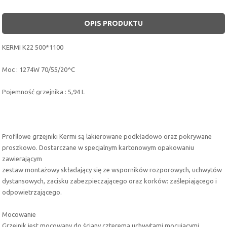
OPIS PRODUKTU
KERMI K22 500*1100
Moc : 1274W 70/55/20^C
Pojemność grzejnika : 5,94 L
Profilowe grzejniki Kermi są lakierowane podkładowo oraz pokrywane
proszkowo. Dostarczane w specjalnym kartonowym opakowaniu
zawierającym
zestaw montażowy składający się ze wsporników rozporowych, uchwytów
dystansowych, zacisku zabezpieczającego oraz korków: zaślepiającego i
odpowietrzającego.
Mocowanie
Grzejnik jest mocowany do ściany czterema uchwytami mocujacymi,