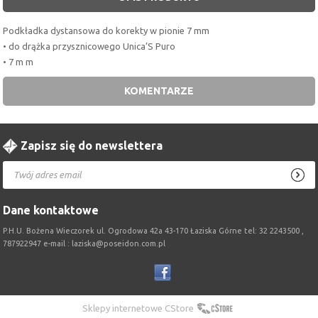
Podkładka dystansowa do korekty w pionie 7 mm
• do drążka przysznicowego Unica’S Puro
• 7 m m
KOMENTARZE
Zapisz się do newslettera
Dane kontaktowe
P.H.U. Bożena Wieczorek ul. Ogrodowa 42a 43-170 Łaziska Górne tel: 32 2243500 ,
787922947 e-mail : laziska@poseidon.com.pl
Sklepy internetowe CStore