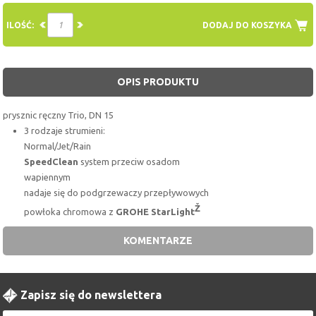
ILOŚĆ:
DODAJ DO KOSZYKA
OPIS PRODUKTU
prysznic ręczny Trio, DN 15
3 rodzaje strumieni:
Normal/Jet/Rain
SpeedClean
system przeciw osadom
wapiennym
nadaje się do podgrzewaczy przepływowych
Ž
powłoka chromowa z
GROHE StarLight
KOMENTARZE
Zapisz się do newslettera