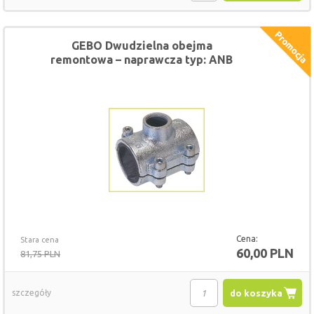
GEBO Dwudzielna obejma
remontowa – naprawcza typ: ANB
6/4" x 3/4"
Cena:
Stara cena
60,00 PLN
81,75 PLN
szczegóły
do koszyka