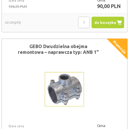
Cena:
Stara cena
90,00 PLN
104,25 PLN
szczegóły
do koszyka
GEBO Dwudzielna obejma
remontowa – naprawcza typ: ANB 1"
x 3/4"
Cena:
Stara cena