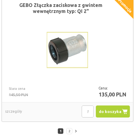
GEBO Złączka zaciskowa z gwintem
wewnętrznym typ: QI 2"
Cena:
Stara cena
135,00 PLN
145,50 PLN
szczegóły
do koszyka
1
2