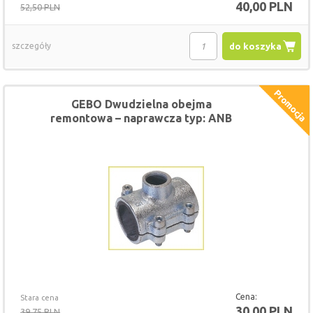
40,00 PLN
52,50 PLN
szczegóły
do koszyka
GEBO Dwudzielna obejma
remontowa – naprawcza typ: ANB
1/2" x 1/2"
Cena:
Stara cena
30,00 PLN
39,75 PLN