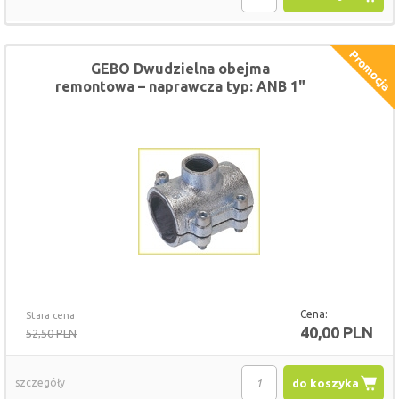
GEBO Dwudzielna obejma
remontowa – naprawcza typ: ANB 1"
x 1/2"
Cena:
Stara cena
40,00 PLN
52,50 PLN
szczegóły
do koszyka