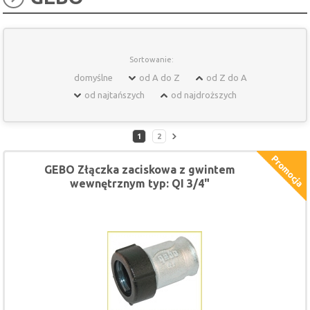
Sortowanie:
domyślne
od A do Z
od Z do A
od najtańszych
od najdroższych
1
2
GEBO Złączka zaciskowa z gwintem
wewnętrznym typ: QI 3/4"