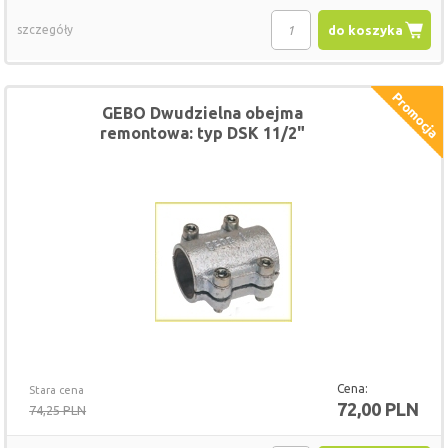
szczegóły
do koszyka
GEBO Dwudzielna obejma
remontowa: typ DSK 11/2"
Cena:
Stara cena
72,00 PLN
74,25 PLN