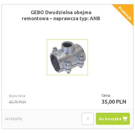
GEBO Dwudzielna obejma
remontowa – naprawcza typ: ANB
3/4" x 1/2"
Cena:
Stara cena
35,00 PLN
42,75 PLN
szczegóły
do koszyka