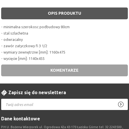
OPIS PRODUKTU
- minimalna szerokosc podbudowy 80cm
- stal szlachetna
- odwracalny
- zawór zatyczkowy fi 3 1/2
- wymiary zewnętrzne [mm]: 1160x475
- wycięcie [mm]: 1140x455
KOMENTARZE
Zapisz się do newslettera
Dane kontaktowe
P.H.U. Bożena Wieczorek ul. Ogrodowa 42a 43-170 Łaziska Górne tel: 32 2243500 ,