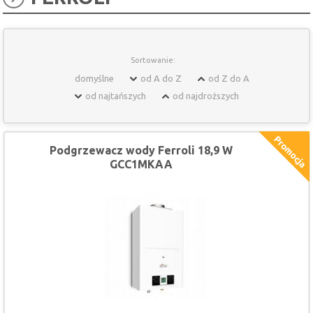
Sortowanie:
domyślne
od A do Z
od Z do A
od najtańszych
od najdroższych
Podgrzewacz wody Ferroli 18,9 W
GCC1MKAA