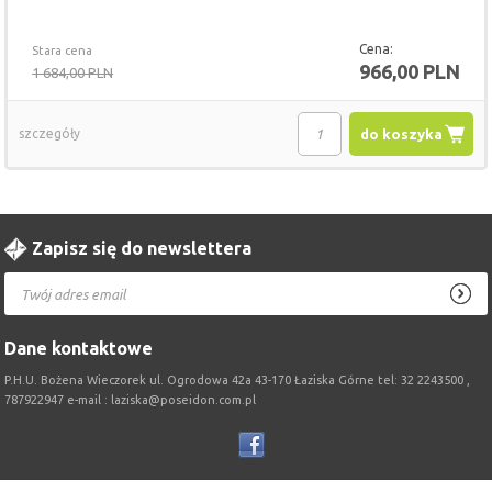
Cena:
Stara cena
966,00 PLN
1 684,00 PLN
szczegóły
do koszyka
Zapisz się do newslettera
Dane kontaktowe
P.H.U. Bożena Wieczorek ul. Ogrodowa 42a 43-170 Łaziska Górne tel: 32 2243500 ,
787922947 e-mail : laziska@poseidon.com.pl