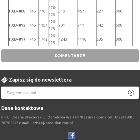
111
120-
FXB-808
746
776
519
467
227
300
125
120-
FXB-812
746
1154
791
711
342
600
125
120-
FXB-817
746
1742
1243
1116
535
900
125
KOMENTARZE
Zapisz się do newslettera
Dane kontaktowe
P.H.U. Bożena Wieczorek ul. Ogrodowa 42a 43-170 Łaziska Górne tel: 32 2243500 ,
787922947 e-mail : laziska@poseidon.com.pl