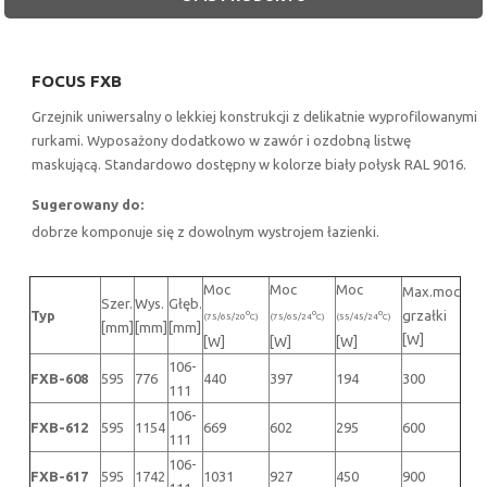
FOCUS FXB
Grzejnik uniwersalny o lekkiej konstrukcji z delikatnie wyprofilowanymi
rurkami. Wyposażony dodatkowo w zawór i ozdobną listwę
maskującą. Standardowo dostępny w kolorze biały połysk RAL 9016.
Sugerowany do:
dobrze komponuje się z dowolnym wystrojem łazienki.
Moc
Moc
Moc
Max.moc
Szer.
Wys.
Głęb.
Typ
grzałki
o
o
o
(75/65/20
C)
(75/65/24
C)
(55/45/24
C)
[mm]
[mm]
[mm]
[W]
[W]
[W]
[W]
106-
FXB-608
595
776
440
397
194
300
111
106-
FXB-612
595
1154
669
602
295
600
111
106-
FXB-617
595
1742
1031
927
450
900