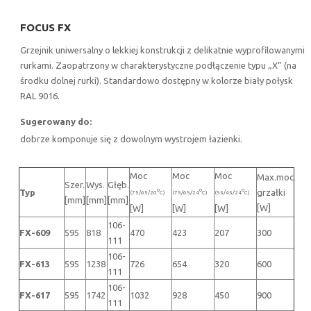
FOCUS FX
Grzejnik uniwersalny o lekkiej konstrukcji z delikatnie wyprofilowanymi
rurkami. Zaopatrzony w charakterystyczne podłączenie typu „X” (na
środku dolnej rurki). Standardowo dostępny w kolorze biały połysk
RAL 9016.
Sugerowany do:
dobrze komponuje się z dowolnym wystrojem łazienki.
Moc
Moc
Moc
Max.moc
Szer.
Wys.
Głęb.
Typ
grzałki
o
o
o
(75/65/20
C)
(75/65/24
C)
(55/45/24
C)
[mm]
[mm]
[mm]
[W]
[W]
[W]
[W]
106-
FX-609
595
818
470
423
207
300
111
106-
FX-613
595
1238
726
654
320
600
111
106-
FX-617
595
1742
1032
928
450
900
111