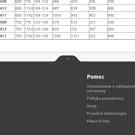
608
600
776
104-124
466
420
205
300
612
600
1154
104-124
687
618
300
600
617
600
1742
104-124
1050
943
452
900
808
750
776
120-140
570
513
251
300
812
750
1154
120-140
839
755
367
600
817
750
1742
120-140
1282
1151
552
900
Pomoc
Oświadczenie o odstąpieni
od umowy
Polityka prywatności
imoje
Protokół reklamacyjny
Mapa strony