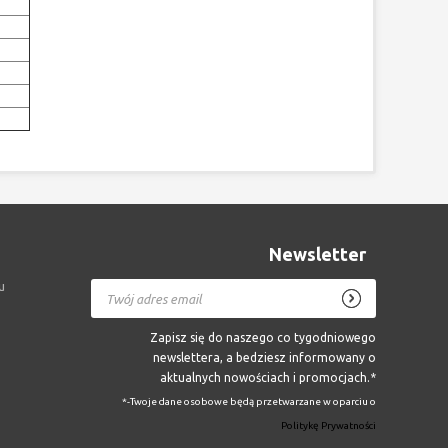
Newsletter
u
Zapisz się do naszego co tygodniowego
newslettera, a bedziesz informowany o
aktualnych nowościach i promocjach.*
*-Twoje dane osobowe będą przetwarzane w oparciu o
Politykę Prywatności