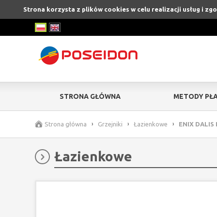
Strona korzysta z plików cookies w celu realizacji usług i z
STRONA GŁÓWNA
METODY PŁA
Strona główna
›
Grzejniki
›
Łazienkowe
›
ENIX DALIS
Łazienkowe