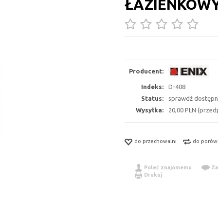
ŁAZIENKOWY
Producent:
Indeks:
D-408
Status:
sprawdź dostępn
Wysyłka:
20,00 PLN (przedp
do przechowalni
do porów
Poleć znajomemu
Za
Drukuj