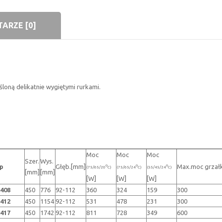
ARZE [0]
śloną delikatnie wygiętymi rurkami.
Moc
Moc
Moc
Szer.
Wys.
p
Głęb.[mm]
Max.moc grzałk
o
o
o
(75/65/20
C)
(75/65/24
C)
(55/45/24
C)
[mm]
[mm]
[W]
[W]
[W]
408
450
776
92-112
360
324
159
300
412
450
1154
92-112
531
478
231
300
417
450
1742
92-112
811
728
349
600