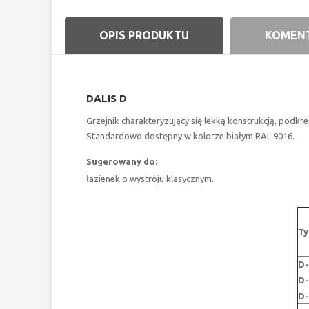
OPIS PRODUKTU
KOMENT
DALIS D
Grzejnik charakteryzujący się lekką konstrukcją, podkre
Standardowo dostępny w kolorze białym RAL 9016.
Sugerowany do:
łazienek o wystroju klasycznym.
Ty
D-
D-
D-