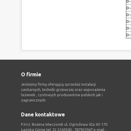
D-
D-
D-
D-
D-
D-
O firmie
Jesteśmy firmą oferującą sprzedaż instalacji
sanitarnych, techniki grzewczej oraz wyposażenia
łazienek , czołowych producentów polskich jak i
zagranicznych.
Dane kontaktowe
P.H.U. Bożena Wieczorek ul. Ogrodowa 42a 43-170
Łaziska Górne tel: 32 2243500 , 787922947 e-mail :