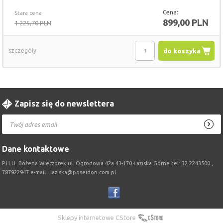
Cena:
Stara cena
899,00 PLN
1 225,70 PLN
szczegóły
do koszyka
Zapisz się do newslettera
Dane kontaktowe
P.H.U. Bożena Wieczorek ul. Ogrodowa 42a 43-170 Łaziska Górne tel: 32 2243500 ,
787922947 e-mail : laziska@poseidon.com.pl
Sklepy internetowe CStore