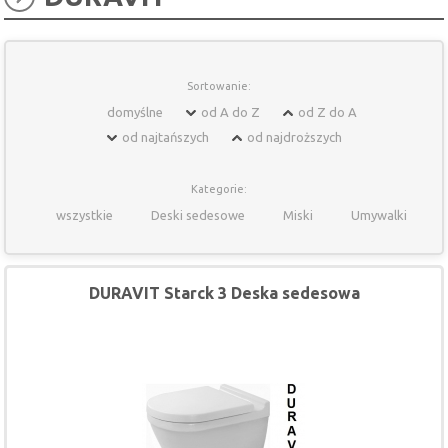
Sortowanie:
domyślne
od A do Z
od Z do A
od najtańszych
od najdroższych
Kategorie:
wszystkie
Deski sedesowe
Miski
Umywalki
DURAVIT Starck 3 Deska sedesowa