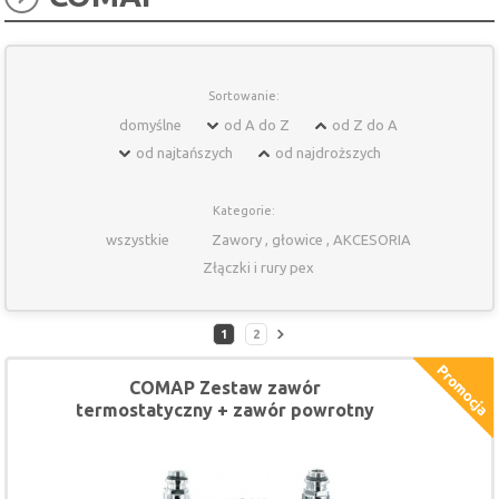
Sortowanie:
domyślne
od A do Z
od Z do A
od najtańszych
od najdroższych
Kategorie:
wszystkie
Zawory , głowice , AKCESORIA
Złączki i rury pex
1
2
COMAP Zestaw zawór
termostatyczny + zawór powrotny