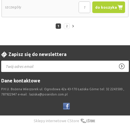
szczegóły
do koszyka
1
2
Zapisz się do newslettera
Dane kontaktowe
P.H.U. Bożena Wieczorek ul. Ogrodowa 42a 43-170 Łaziska Górne tel: 32 2243500 ,
787922947 e-mail : laziska@poseidon.com.pl
Sklepy internetowe CStore