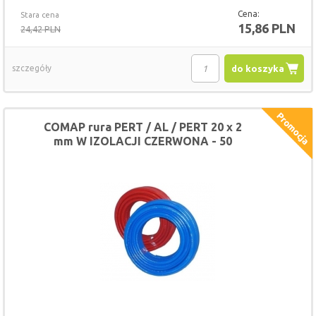
Cena:
Stara cena
15,86 PLN
24,42 PLN
szczegóły
do koszyka
COMAP rura PERT / AL / PERT 20 x 2
mm W IZOLACJI CZERWONA - 50
METRÓW