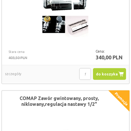
Cena:
Stara cena
340,00 PLN
403,50 PLN
szczegóły
do koszyka
COMAP Zawór gwintowany, prosty,
niklowany,regulacja nastawy 1/2"