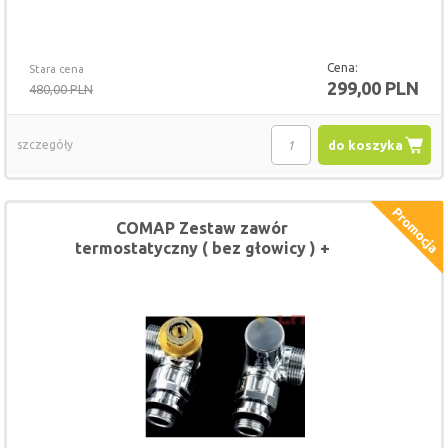
Cena:
Stara cena
299,00 PLN
480,00 PLN
szczegóły
do koszyka
COMAP Zestaw zawór
termostatyczny ( bez głowicy ) +
zawór powrotny