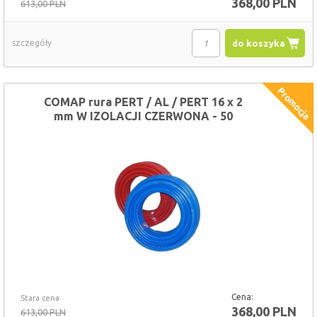
368,00 PLN
613,00 PLN
szczegóły
do koszyka
COMAP rura PERT / AL / PERT 16 x 2
mm W IZOLACJI CZERWONA - 50
METRÓW
Cena:
Stara cena
368,00 PLN
613,00 PLN