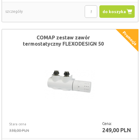
szczegóły
do koszyka
COMAP zestaw zawór
termostatyczny FLEXODESIGN 50
mm DUO z głowicą biały
Cena:
Stara cena
249,00 PLN
338,00 PLN