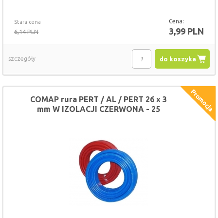
Cena:
Stara cena
3,99 PLN
6,14 PLN
szczegóły
do koszyka
COMAP rura PERT / AL / PERT 26 x 3
mm W IZOLACJI CZERWONA - 25
METRÓW